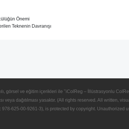
cülüğün Önemi
erilen Teknenin Davranışı
ılı, görsel ve eğitim içerikleri ile "iColReg – İllüstrasyonlu Co
ması veya dağıtılması yasaktır. (All rights reserved. All written, v
978-625-00-9261-3), is protected by copyright. Unauthorized use,