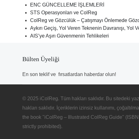
ENC GÜNCELLEME İŞLEMLERİ
STS Operasyonları ve ColReg
ColReg ve Gözcülük – Çatışmayı Önlemede Göz
Aykırı Geçiş, Yol Veren Teknenin Davranışı, Yol V
AIS’ye Aşırı Güvenmenin Tehlikeleri
Bülten Üyeliği
En son teklif ve fırsatlardan haberdar olun!
© 2025 iColReg. Tüm hakları saklıdır. Bu sitedeki yaz
hakları saklıdır. İçeriklerin izinsiz kullanımı, çoğaltıl
the book "iColReg – Illustrated ColReg Guide" (ISBN: 
strictly prohibited).