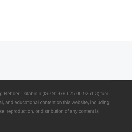
lReg Rehberi" kitabının (ISBN: 978-625-00-9261-3) tüm
isual, and educational content on this website, including
 reproduction, or distribution of any content is